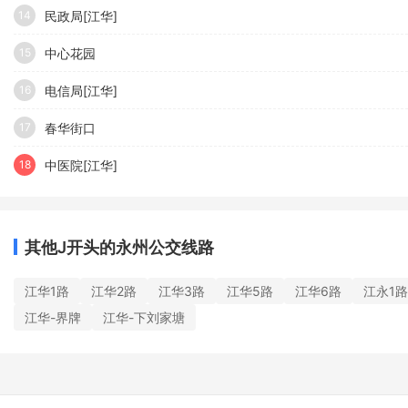
民政局[江华]
14
中心花园
15
电信局[江华]
16
春华街口
17
中医院[江华]
18
其他J开头的永州公交线路
江华1路
江华2路
江华3路
江华5路
江华6路
江永1路
江华-界牌
江华-下刘家塘