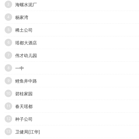
海螺水泥厂
3
杨家湾
4
稀土公司
5
瑶都大酒店
6
伟才幼儿园
7
一中
8
鲤鱼井中路
9
碧桂家园
10
春天瑶都
11
种子公司
12
卫健局[江华]
13