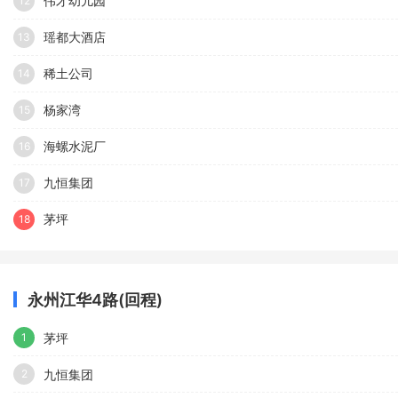
伟才幼儿园
12
瑶都大酒店
13
稀土公司
14
杨家湾
15
海螺水泥厂
16
九恒集团
17
茅坪
18
永州江华4路(回程)
茅坪
1
九恒集团
2