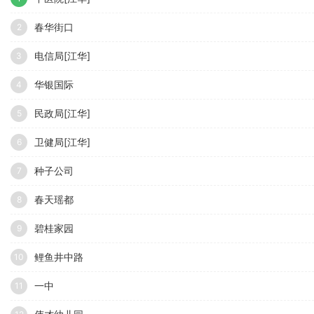
春华街口
2
电信局[江华]
3
华银国际
4
民政局[江华]
5
卫健局[江华]
6
种子公司
7
春天瑶都
8
碧桂家园
9
鲤鱼井中路
10
一中
11