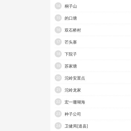
桐子山
14
的口塘
15
双石桥村
16
芒头寨
17
下院子
18
苏家塘
19
沱岭安置点
20
沱岭龙家
21
宏一珊瑚海
22
种子公司
23
卫健局[道县]
24