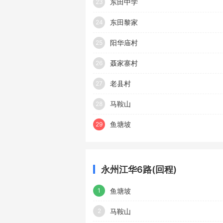
东田中学
23
东田黎家
24
阳华庙村
25
聂家寨村
26
老县村
27
马鞍山
28
鱼塘坡
29
永州江华6路(回程)
鱼塘坡
1
马鞍山
2