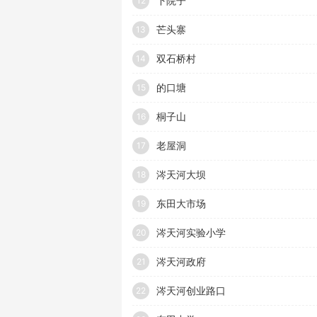
下院子
12
芒头寨
13
双石桥村
14
的口塘
15
桐子山
16
老屋洞
17
涔天河大坝
18
东田大市场
19
涔天河实验小学
20
涔天河政府
21
涔天河创业路口
22