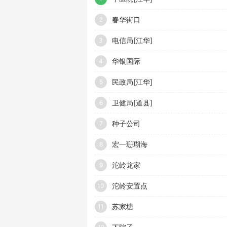
春华街口
2
电信局[江华]
3
华银国际
4
民政局[江华]
5
卫健局[道县]
6
种子公司
7
宏一珊瑚海
8
沱岭龙家
9
沱岭安置点
10
苏家塘
11