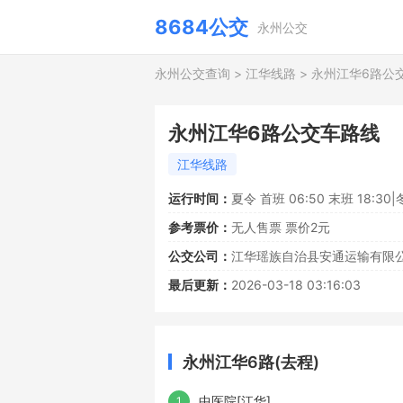
8684公交
永州公交
永州公交查询
>
江华线路
>
永州江华6路公
永州江华6路公交车路线
江华线路
运行时间：
夏令 首班 06:50 末班 18:30|
参考票价：
无人售票 票价2元
公交公司：
江华瑶族自治县安通运输有限
最后更新：
2026-03-18 03:16:03
永州江华6路(去程)
中医院[江华]
1