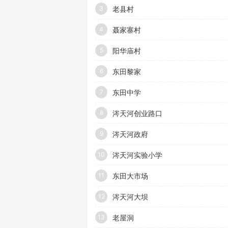
老县村
3
聂家寨村
4
阳华庙村
5
东田黎家
6
东田中学
7
涔天河创业路口
8
涔天河政府
9
涔天河实验小学
10
东田大市场
11
涔天河大坝
12
老屋洞
13