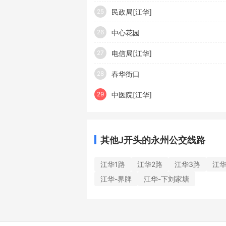
民政局[江华]
25
中心花园
26
电信局[江华]
27
春华街口
28
中医院[江华]
29
其他J开头的永州公交线路
江华1路
江华2路
江华3路
江华
江华-界牌
江华-下刘家塘