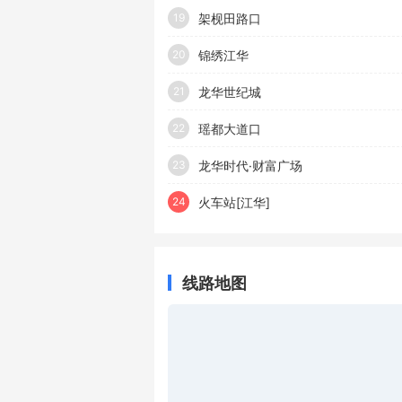
架枧田路口
19
锦绣江华
20
龙华世纪城
21
瑶都大道口
22
龙华时代·财富广场
23
火车站[江华]
24
线路地图