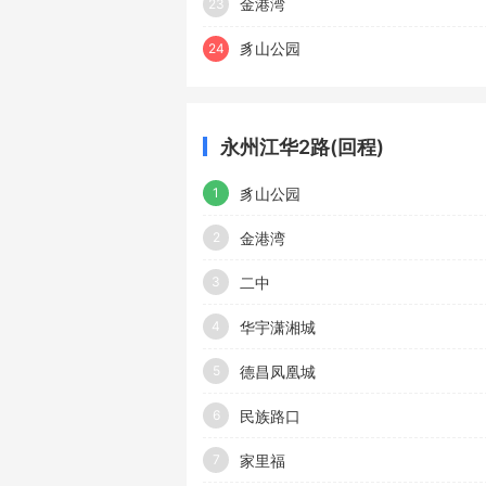
金港湾
23
豸山公园
24
永州江华2路(回程)
豸山公园
1
金港湾
2
二中
3
华宇潇湘城
4
德昌凤凰城
5
民族路口
6
家里福
7