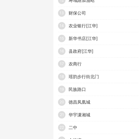
寿域路加油站
12
财保公司
13
农业银行[江华]
14
新华书店[江华]
15
县政府[江华]
16
农商行
17
瑶韵步行街北门
18
民族路口
19
德昌凤凰城
20
华宇潇湘城
21
二中
22