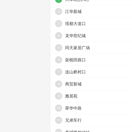
江华新城
2
瑶都大道口
3
龙华世纪城
4
同天家居广场
5
架枧田路口
6
连山桥村口
7
商贸新城
8
雅居苑
9
翠华中路
10
兄弟车行
11