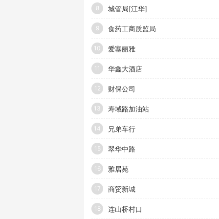
城管局[江华]
8
食药工商质监局
9
爱塞丽雅
10
华鑫大酒店
11
财保公司
12
寿域路加油站
13
兄弟车行
14
翠华中路
15
雅居苑
16
商贸新城
17
连山桥村口
18