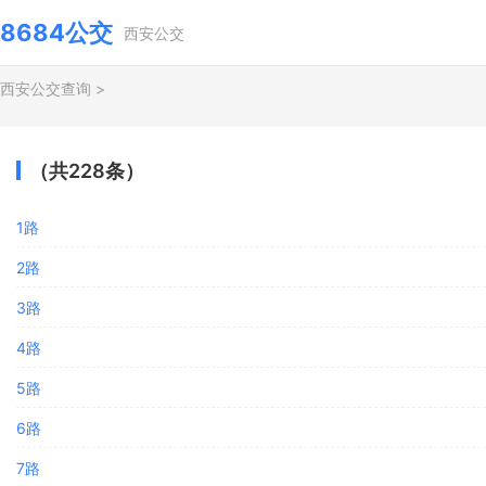
8684公交
西安公交
西安公交查询
>
（共228条）
1路
2路
3路
4路
5路
6路
7路