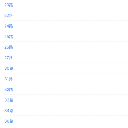
20路
22路
24路
25路
26路
27路
30路
31路
32路
33路
34路
36路